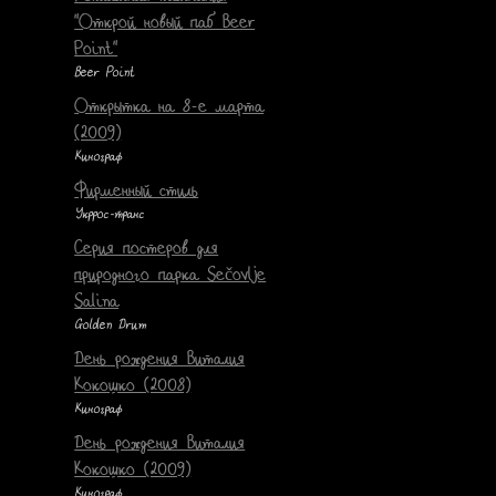
"Открой новый паб Beer
Point"
Beer Point
Открытка на 8-е марта
(2009)
Кинограф
Фирменный стиль
Укррос-транс
Серия постеров для
природного парка Sečovlje
Salina
Golden Drum
День рождения Виталия
Кокошко (2008)
Кинограф
День рождения Виталия
Кокошко (2009)
Кинограф