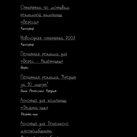
Открытка по мотивам
рекламной кампании
«Вереса»
Кинограф
Новогодняя открытка 2003
Кинограф
Печатная реклама для
«Верес - Налётчики»
Верес
Печатная реклама "Кредит
за 10 минут"
Банк Ренессанс Кредит
Логотип для компании
«Дельта-ник»
Дельта-ник
Логотип для Донецкого
мясокомбината