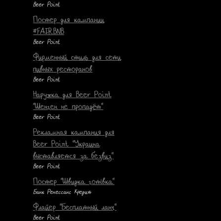
Beer Point
Постер для кампании
#FAIRBNB
Beer Point
Фирменный стиль для сети
пивных ресторанов
Beer Point
Наружка для Beer Point
"Шенген не пропадёт"
Beer Point
Рекламная кампания для
Beer Point "Украина
выставляется за безвиз"
Beer Point
Постер "Швидка готівка"
Банк Ренессанс Кредит
Флайер "Бесплатный ланч"
Beer Point