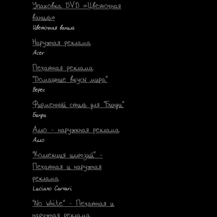
Упаковка DVD «Цветочная
ваниль»
Цветочная ваниль
Наружная реклама
Acer
Печатная реклама
"Домашние вкусы мира"
Верес
Фирменный стиль для "Бинди"
Бинди
Алло - наружкная реклама
Алло
"Коллекция иллюзий" -
Печатная и наружная
реклама
Luciano Carvari
"No white" - Печатная и
наружная реклама