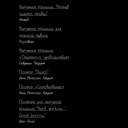
Наружная реклама "Мотив
сильнее правил"
Мотив
Наружная реклама для
чешской пивной
Козловица
Наружная реклама
«Приятного удовольствия»
Савушкин Продукт
Постер "Dance"
Банк Ренессанс Кредит
Постер «Соревнование»
Банк Ренессанс Кредит
Постеры для наружной
рекламы "Hard working -
Good beering"
Beer Point