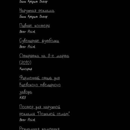
Банк Кредит Днепр
Наружная реклама
Банк Кредит Днепр
Пивные костеры
Beer Point
Сувенирные футболки
Beer Point
Открытка на 8-е марта
(2010)
Кинограф
Фирменный стиль для
Киевского ювелирного
завода
КЮЗ
Постер для наружной
рекламы "Пожалей семью"
Beer Point
Рекламная кампания