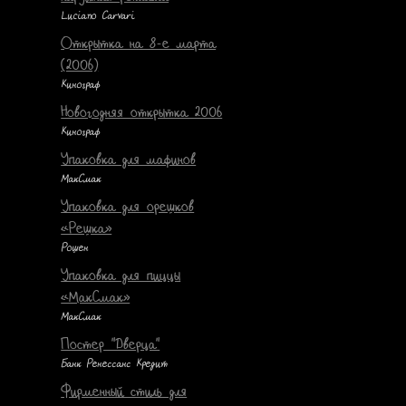
Luciano Carvari
Открытка на 8-е марта
(2006)
Кинограф
Новогодняя открытка 2006
Кинограф
Упаковка для мафинов
МакСмак
Упаковка для орешков
«Решка»
Рошен
Упаковка для пиццы
«МакСмак»
МакСмак
Постер "Дверца"
Банк Ренессанс Кредит
Фирменный стиль для