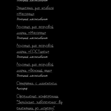
Донецкий мясокомбинат
Этикетка для колбасы
«Мясорти»
Донецкий мясокомбинат
Логотип для торговой
марки «Мясорти»
Донецкий мясокомбинат
Логотип для торговой
марки «ГОСТинец»
Донецкий мясокомбинат
Логотип для торговой
марки «Венский шик»
Донецкий мясокомбинат
Открытка с манекеном
Кинограф
Оформление конференции
"Українське хлібопечення: від
еклектики до модерну"