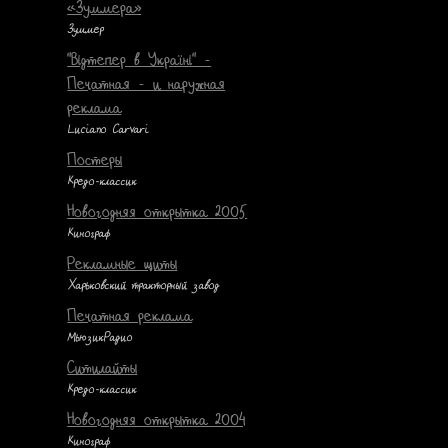
«Зуммера»
Зуммер
"Відтепер в Україні" -
Печатная - и наружная
реклама
Luciano Carvari
Постеры
Кредо-классик
Новогодняя открытка 2005
Кинограф
Рекламные щиты
Харьковский тракторный завод
Печатная реклама
МьюзикРадио
Ситилайты
Кредо-классик
Новогодняя открытка 2004
Кинограф