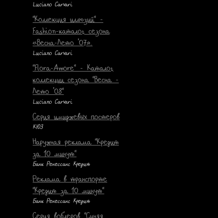
Luciano Carvari
"Коллекция иллюзий" -
Fashion-каталог сезона
«Весна-Лето ’07».
Luciano Carvari
"Flora-Amore" - Каталог
коллекции сезона "Весна -
Лето ’08"
Luciano Carvari
Серия имиджевых постеров
КЮЗ
Наружная реклама "Кредит
за 10 минут"
Банк Ренессанс Кредит
Реклама в транспорте
"Кредит за 10 минут"
Банк Ренессанс Кредит
Серия воблеров "Синяя