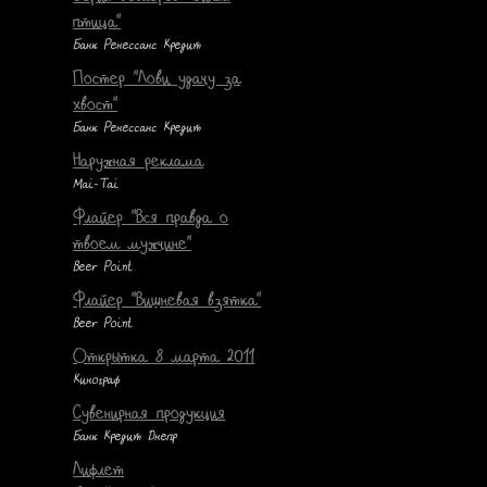
птица"
Банк Ренессанс Кредит
Постер "Лови удачу за
хвост"
Банк Ренессанс Кредит
Наружная реклама
Mai-Tai
Флайер "Вся правда о
твоем мужчине"
Beer Point
Флайер "Вишневая взятка"
Beer Point
Открытка 8 марта 2011
Кинограф
Сувенирная продукция
Банк Кредит Днепр
Лифлет