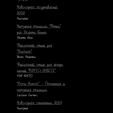
Новогоднее поздравление
2008
Кинограф
Наружная реклама "Фішка"
для Дельта банка
Дельта банк
Фирменный стиль для
"Diafano"
Велес Капитал
Фирменный стиль для фонда
акций "КIНТО-ЕКВIТI"
КУА КІНТО
"Flora-Amore" - Печатная и
наружная реклама
Luciano Carvari
Новогодняя открытка 2007
Кинограф