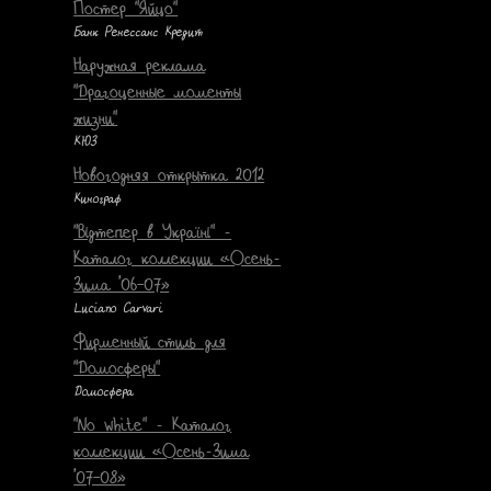
Постер "Яйцо"
Банк Ренессанс Кредит
Наружная реклама
"Драгоценные моменты
жизни"
КЮЗ
Новогодняя открытка 2012
Кинограф
"Відтепер в Україні" -
Каталог коллекции «Осень-
Зима ’06–07»
Luciano Carvari
Фирменный стиль для
"Домосферы"
Домосфера
"No white" - Каталог
коллекции «Осень-Зима
’07–08»