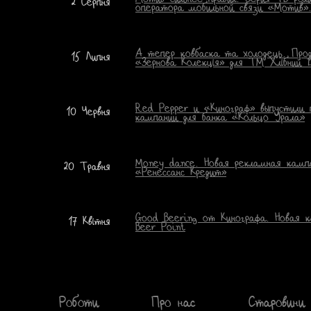
2 Серпня
оператора мобильной связи «Мотив»
А тепер ковбаска та холодець. Прод
15 Липня
«Зернова Колекція» для ТМ Хлібний 
Red Pepper и «Кинограф» выпустили 
10 Червня
кампании для банка «Кольцо Урала»
Money dance. Новая рекламная камп
20 Травня
«Ренессанс Кредит»
Good Beering от Кинографа. Новая к
17 Квітня
Beer Point
Роботи
Про нас
Старовини