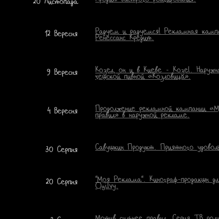
20 Листопада
Радуем и радуемся! Рекламная кампа
12 Вересня
Ренессанс Кредит.
Козел, он и в Киеве - Kozel. Наружн
9 Вересня
чешской пивной «Козловица».
Продолжение рекламной кампании «М
4 Вересня
правил» в наружной рекламе.
Савушкин Продукт. Приятного удовол
30 Серпня
"Моя Реклама". Кинограф-продакшн дл
20 Серпня
Ogilvy.
Мотив сильнее правил. Серия ТВ роли