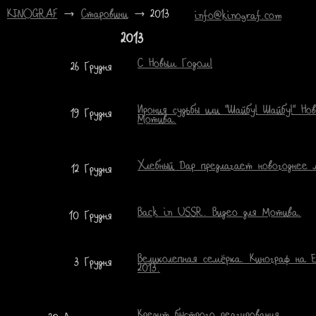
KINOGRAF
→
Старовини
→ 2013
info@kinograf.com
2013
С Новым Годом!
26 Грудня
Ирония судьбы или "Шайбу! Шайбу!" Но
19 Грудня
Мотива.
Хлебный Дар предлагает новогоднее 
12 Грудня
Back in USSR. Видео для Мотива.
10 Грудня
Великолепная семёрка. Кинограф на 
3 Грудня
2013.
Кредит быстрого реагирования.