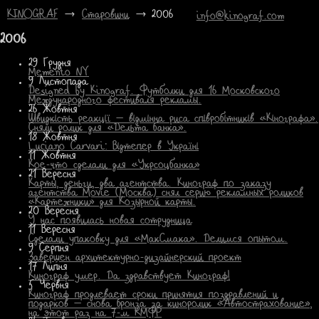
KINOGRAF
→
Старовини
→ 2006
info@kinograf.com
2006
29 Грудня
Memento NY
9 Листопада
Designed by Kinograf. Футболки для 16 Московского
Международного фестиваля рекламы.
26 Жовтня
Швидкість реакції — відмінна риса співробітників «Кінографа».
Сняли ролик для «Дельта банка».
18 Жовтня
Luciano Carvari: Відтепер в Україні
11 Жовтня
Кое-что сделали для «Укрсоцбанка»
21 Вересня
Карты, деньги, два агентства. Кинограф по заказу
агентства Movie (Москва) снял серию рекламных роликов
«Картежники» для Козырной карты.
20 Вересня
У нас появилась новая сотрудница
11 Вересня
Сделали упаковку для «МакСмака». Делимся опытом.
9 Серпня
Завершен архитектурно-дизайнерский проект
17 Липня
Кинограф умер. Да здравствует Кинограф!
5 Червня
Кинограф продлевает сроки принятия поздравлений и
подарков — снова бронза за киноролик «Автострахование»,
на этот раз на 7-м КМФР