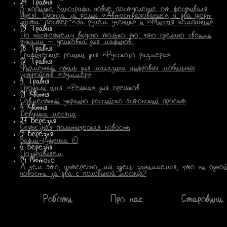
24 Травня
В копилке Кинографа новые поступление от фестиваля
Идея!. Бронза за ролик «Автострахование», и два шорт
листа: постер «За рулем ученик» и «Миссия компании»
19 Травня
По настоящему вкусно только то, что сделано своими
руками — упаковка для мафинов.
16 Травня
Графические ролики для «Русского размера»
12 Травня
Фирменный стиль для магазина цифровых мобильных
устройств «Зуммер»
4 Травня
Продали имя «Решка» для орешков
11 Квітня
Совместный украино-российско-эстонский проект
4 Квітня
Девушка месяца
27 Березня
Серьезная политическая новость
9 Березня
Вафли-гущенка ©
6 Березня
Поздравляем
14 Лютого
А чем это, интересно, мы здесь занимаемся, что ни одной
новости за два с половиной месяца?
Роботи
Про нас
Старовини